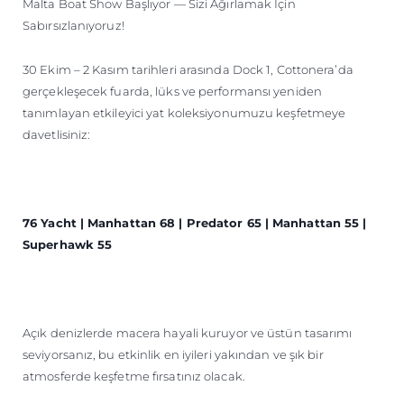
Malta Boat Show Başlıyor — Sizi Ağırlamak İçin
ÖĞRENIN
Sabırsızlanıyoruz!
30 Ekim – 2 Kasım tarihleri arasında Dock 1, Cottonera’da
gerçekleşecek fuarda, lüks ve performansı yeniden
tanımlayan etkileyici yat koleksiyonumuzu keşfetmeye
davetlisiniz:
76 Yacht | Manhattan 68 | Predator 65 | Manhattan 55 |
Superhawk 55
Açık denizlerde macera hayali kuruyor ve üstün tasarımı
seviyorsanız, bu etkinlik en iyileri yakından ve şık bir
atmosferde keşfetme fırsatınız olacak.