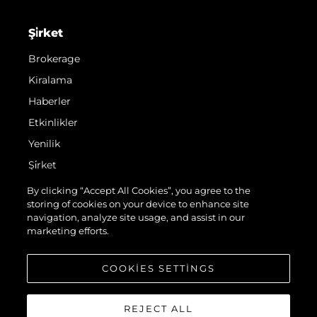
Şi̇rket
Brokerage
Kiralama
Haberler
Etkinlikler
Yenilik
Şi̇rket
Ekip
By clicking “Accept All Cookies”, you agree to the
storing of cookies on your device to enhance site
Yaşam Şekli̇
navigation, analyze site usage, and assist in our
Mi̇ras
marketing efforts.
Teknenizin Piyasa Değerini Öğrenin
COOKIES SETTINGS
REJECT ALL