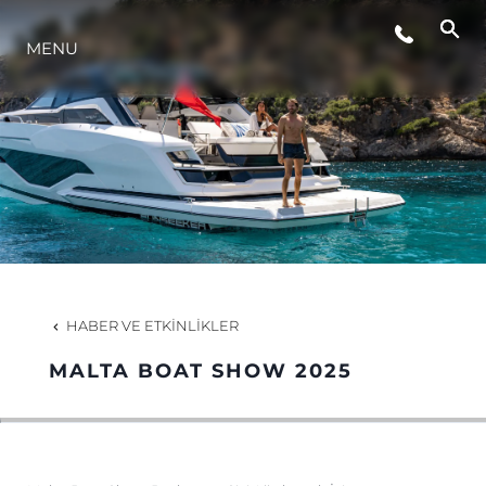
MENU
YAŞAM ŞEKLİ
YENILIK
ŞİRKET
EKIP
HABER VE ETKINLIKLER
MİRAS
MALTA BOAT SHOW 2025
TEKNENIZIN PIYASA DEĞERINI