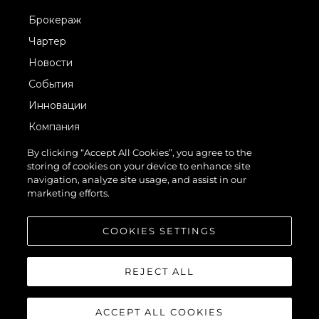
Брокераж
Чартер
Новости
События
Инновации
Компания
Команда
By clicking “Accept All Cookies”, you agree to the
storing of cookies on your device to enhance site
Lifestyle
navigation, analyze site usage, and assist in our
Наследие
marketing efforts.
Value Your Boat
COOKIES SETTINGS
REJECT ALL
ACCEPT ALL COOKIES
© 2026 Sunseeker London Group.Все права защищены.