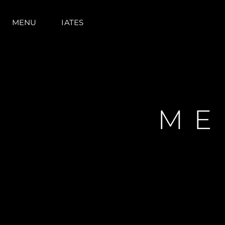
MENU
IATES
ME