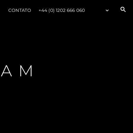
CONTATO
+44 (0) 1202 666 060
EAM