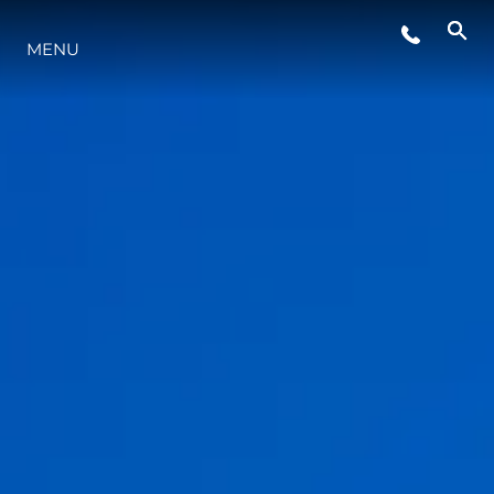
MENU
STYL ŻYCIA
INNOWACJA
PRZEDSIĘBIORSTWO
ZESPÓŁ
TRADYCJA
WYCEŃ SWOJĄ ŁÓDŹ