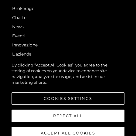
Brokerage
Charter
News
Eventi
Innovazione
L'azienda
Il Team
By clicking “Accept All Cookies”, you agree to the
storing of cookies on your device to enhance site
Lifestyle
navigation, analyze site usage, and assist in our
Heritage
marketing efforts.
Valuta La Tua Imbarcazione
COOKIES SETTINGS
REJECT ALL
ACCEPT ALL COOKIES
© 2026 Sunseeker London Group.Tutti i diritti riservati.