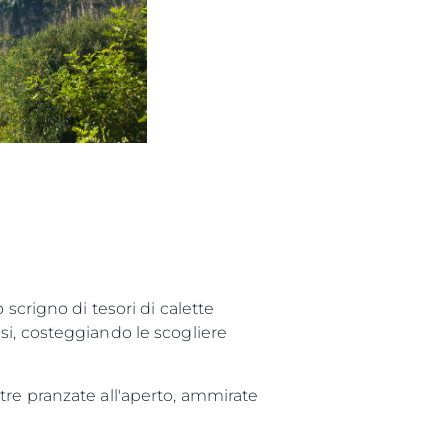
one
a
a Tua Imbarcazione
scrigno di tesori di calette
si, costeggiando le scogliere
tre pranzate all'aperto, ammirate