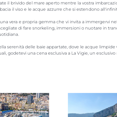
vate il brivido del mare aperto mentre la vostra imbarcazi
 bacia il viso e le acque azzurre che si estendono all'infini
 una vera e propria gemma che vi invita a immergervi nel
 scegliate di fare snorkeling, immersioni o nuotare in tran
uotidiana.
la serenità delle baie appartate, dove le acque limpide vi
li, godetevi una cena esclusiva a La Vigie, un esclusivo 
Aspetti Legali
L'azien
POLICY SULLA PRIVACY
Brokera
MODERN SLAVERY
Charter
STATEMENT
News