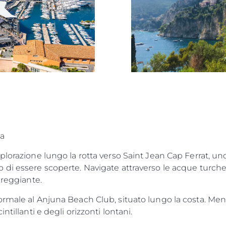
TERMINI E CONDIZIONI
Eventi
COOKIE POLICY
Innovazi
RECLUTAMENTO
L'aziend
Il Team
Lifestyle
Heritage
Valuta L
ra
lorazione lungo la rotta verso Saint Jean Cap Ferrat, uno 
di essere scoperte. Navigate attraverso le acque turche
ureggiante.
rmale al Anjuna Beach Club, situato lungo la costa. Men
ntillanti e degli orizzonti lontani.