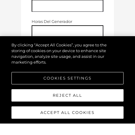
Horas Del Generador
By clicking “Accept All Cookies”, you agree to the
Estado De Su Embarcación
storing of cookies on your device to enhance site
(
Donde 1 = Pobre Y 10 = Excelente
)
navigation, analyze site usage, and assist in our
marketing efforts.
COOKIES SETTINGS
REJECT ALL
ACCEPT ALL COOKIES
Fotos De Las Partes A Cambiar