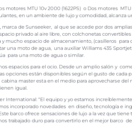
os motores MTU 10v 2000 (1622PS) o Dos motores MTU 1
ipulantes, en un ambiente de lujo y comodidad, alcanza 
', marca de Sunseeker, al que se accede por dos amplias
acio privado al aire libre, con colchonetas convertible
a y mucho espacio de almacenamiento, (casilleros para 
tar una moto de agua, una auxiliar Williams 435 Sportje
úa para una moto de agua o similar.
uchos espacios para el ocio. Desde un amplio salón y co
pciones están disponibles según el gusto de cada propi
 cabina master esta en el medio para aprovecharse del m
tienen igual.
r International: “El equipo y yo estamos increíblemente
Legal
¿Quién
mos incorporado novedades en diseño, tecnología e inge
POLÍTICA DE PRIVACIDAD
Brokera
Este barco ofrece sensaciones de lujo a la vez que tiene
trabajado duro para convertirlo en el mejor barco de 
DECLARACIÓN EN CONTRA
Charter
DE LA ESCLAVITUD
okies
Noticias
MODERNA