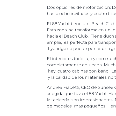
Dos opciones de motorización: D
hasta ocho invitados y cuatro tr
El 88 Yacht tiene un 'Beach Club
Esta zona se transforma en un esp
hacia el Beach Club. Tiene duch
amplia, es perfecta para transpor
flybridge se puede poner una gr
El interior es todo lujo y con m
completamente equipada. Muchas o
hay cuatro cabinas con baño . La
y la calidad de los materiales no 
Andrea Frabetti, CEO de Sunseeke
Información
acogida que tuvo el 88 Yacht. He
Mapa
la tapicería son impresionantes. 
de modelos más pequeños. Hemos 
Contacto
Preferencias De Co