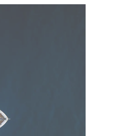
ón
s Somos?
o
 Vida
u Embarcación