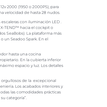
2v 2000 (1950 o 2000PS), para
una velocidad de hasta 28 nudos.
 escaleras con iluminación LED .
s X-TEND™ hacia el cockpit o
dos SeaBobs). La plataforma más
t o un Seadoo Spark. En el
medor hasta una cocina
etario. En la cubierta inferior
áximo espacio y luz. Los detalles
 orgullosos de la excepcional
es Somos?
niería. Los acabados interiores y
ge
 todas las comodidades prácticas
su categoría”.