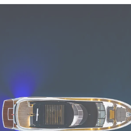
Eventos
TERMINOS Y CONDICIONES
Innovaci
POLÍTICA DE COOKIES
¿Quiéne
OFERTAS DE TRABAJO
El Equip
Estilo De
Historia
Valore S