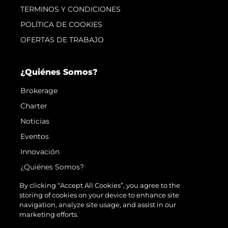
TERMINOS Y CONDICIONES
POLÍTICA DE COOKIES
OFERTAS DE TRABAJO
¿Quiénes Somos?
Brokerage
Charter
Noticias
Eventos
Innovación
¿Quiénes Somos?
El Equipo
By clicking “Accept All Cookies”, you agree to the
storing of cookies on your device to enhance site
Estilo De Vida
navigation, analyze site usage, and assist in our
Historia
marketing efforts.
Valore Su Embarcación