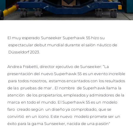
El muy esperado Sunseeker Superhawk 55 hizo su
espectacular debut mundial durante el salón náutico de
Düsseldorf 2023.
Andrea Frabetti, director ejecutivo de Sunseeker: “La
presentación del nuevo Superhawk 55 es un evento increíble
para todos nosotros, estamos encantados con los resultados
de las pruebas de mar . El nombre de Superhawk llama la
atención de los propietarios, empleados y admiradores de la
marca en todo el mundo. El Superhawk 55 es un modelo
faro creado según un diseño ya comprobado, que se
convirtió en un ícono. Este nuevo modelo promete ser un
éxito para la gama Sunseeker, nacida de una pasión"