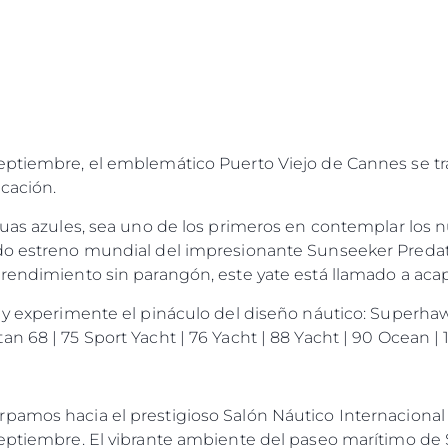
Estilo De
Historia
Valore S
septiembre, el emblemático Puerto Viejo de Cannes se 
icación.
aguas azules, sea uno de los primeros en contemplar lo
do estreno mundial del impresionante Sunseeker Predato
rendimiento sin parangón, este yate está llamado a acap
a y experimente el pináculo del diseño náutico: Superhaw
n 68 | 75 Sport Yacht | 76 Yacht | 88 Yacht | 90 Ocean | 
rpamos hacia el prestigioso Salón Náutico Internaciona
septiembre. El vibrante ambiente del paseo marítimo de