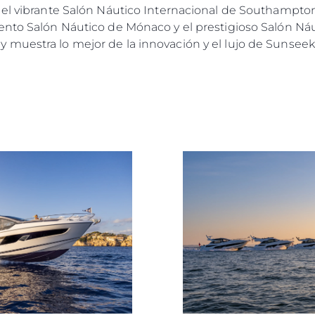
 el vibrante Salón Náutico Internacional de Southampto
ento Salón Náutico de Mónaco y el prestigioso Salón Ná
muestra lo mejor de la innovación y el lujo de Sunseek
Legal
¿Quién
POLÍTICA DE PRIVACIDAD
Brokera
DECLARACIÓN EN CONTRA
Charter
DE LA ESCLAVITUD
okies
Noticias
MODERNA
Eventos
TERMINOS Y CONDICIONES
Innovaci
POLÍTICA DE COOKIES
¿Quiéne
OFERTAS DE TRABAJO
El Equip