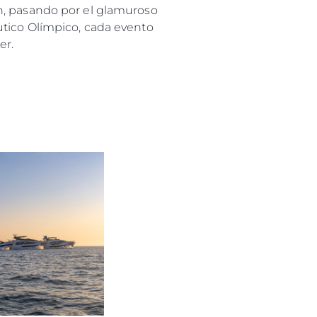
n, pasando por el glamuroso
utico Olímpico, cada evento
er.
es Somos?
ge
ón
s Somos?
o