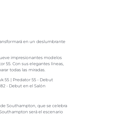
 Vida
u Embarcación
transformará en un deslumbrante
s nueve impresionantes modelos
r 55. Con sus elegantes líneas,
arar todas las miradas.
k 55 | Predator 55 - Debut
182 - Debut en el Salón
l de Southampton, que se celebra
 Southampton será el escenario