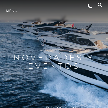
MENÚ
ESTILO DE VIDA
INNOVACIÓN
¿QUIÉNES SOMOS?
NOVEDADES Y
EVENTOS
EL EQUIPO
HISTORIA
VALORE SU EMBARCACIÓN
EVENTOS