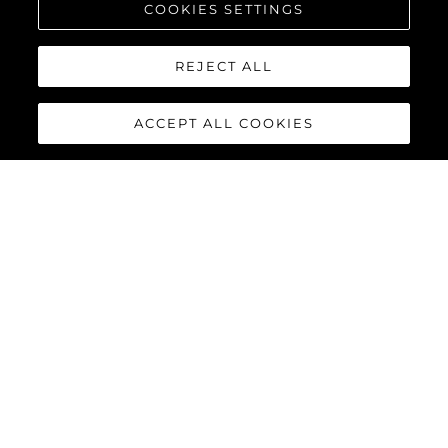
COOKIES SETTINGS
REJECT ALL
ACCEPT ALL COOKIES
EVENTOS
SUNSEEKER DISPLAY
A TRIO OF YACHTS AT
THE PALMA
INTERNATIONAL BOAT
SHOW
VER MÁS