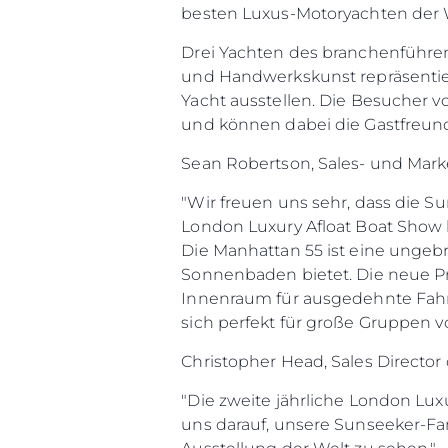
besten Luxus-Motoryachten der 
Drei Yachten des branchenführe
und Handwerkskunst repräsentie
Yacht ausstellen. Die Besucher 
und können dabei die Gastfreun
Sean Robertson, Sales- und Marke
"Wir freuen uns sehr, dass die 
London Luxury Afloat Boat Show 
Die Manhattan 55 ist eine ungeb
Sonnenbaden bietet. Die neue Pr
Innenraum für ausgedehnte Fahrt
sich perfekt für große Gruppen
Information
Christopher Head, Sales Director
Standort Karte
"Die zweite jährliche London Lu
Kontakt
uns darauf, unsere Sunseeker-Fa
Cookies