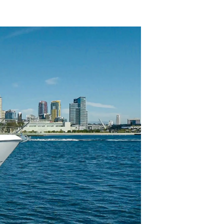
ltungen
on
a
m
te
 Sie Ihr Boot