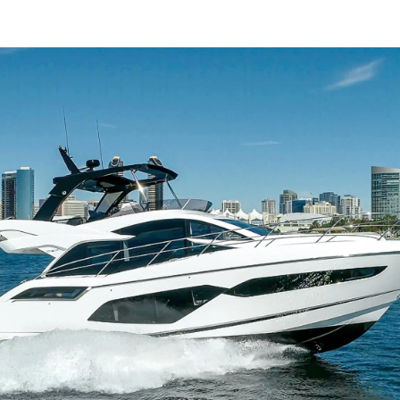
ALLGEMEINE
Veransta
GESCHÄFTSBEDINGUNGEN
Innovati
COOKIE POLITIK
Die Firm
RECRUITING
Das Tea
Lifestyle
Geschich
Bewerten