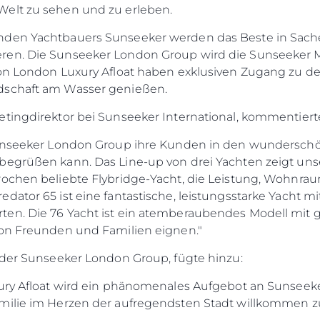
Welt zu sehen und zu erleben.
nden Yachtbauers Sunseeker werden das Beste in Sache
ren. Die Sunseeker London Group wird die Sunseeker M
von London Luxury Afloat haben exklusiven Zugang zu d
dschaft am Wasser genießen.
tingdirektor bei Sunseeker International, kommentiert
Sunseeker London Group ihre Kunden in den wunderschö
begrüßen kann. Das Line-up von drei Yachten zeigt un
rochen beliebte Flybridge-Yacht, die Leistung, Wohnra
edator 65 ist eine fantastische, leistungsstarke Yacht
en. Die 76 Yacht ist ein atemberaubendes Modell mit 
 von Freunden und Familien eignen."
Rechtliches
Die Fi
 der Sunseeker London Group, fügte hinzu:
DATENSCHUTZRICHTLINIE
Brokera
xury Afloat wird ein phänomenales Aufgebot an Sunseek
ERKLÄRUNG ZUR
Bootscha
milie im Herzen der aufregendsten Stadt willkommen z
MODERNEN SKLAVEREI
Neuigkei