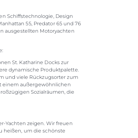
n Schiffstechnologie, Design
anhattan 55, Predator 65 und 76
en ausgestellten Motoryachten
e:
nen St. Katharine Docks zur
sere dynamische Produktpalette.
um und viele Rückzugsorter zum
 mit einem außergewöhnlichen
großzügigen Sozialräumen, die
rma
ge
er-Yachten zeigen. Wir freuen
rter
u heißen, um die schönste
ten